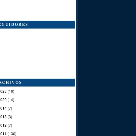
EGUIDORES
RCHIVOS
2023
(18)
2020
(14)
2014
(7)
2013
(3)
2012
(7)
2011
(130)