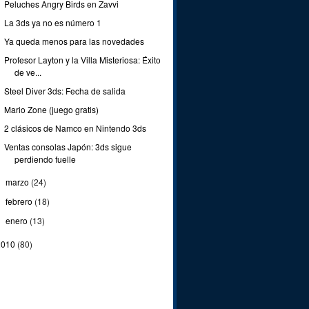
Peluches Angry Birds en Zavvi
La 3ds ya no es número 1
Ya queda menos para las novedades
Profesor Layton y la Villa Misteriosa: Éxito
de ve...
Steel Diver 3ds: Fecha de salida
Mario Zone (juego gratis)
2 clásicos de Namco en Nintendo 3ds
Ventas consolas Japón: 3ds sigue
perdiendo fuelle
marzo
(24)
►
febrero
(18)
►
enero
(13)
►
2010
(80)