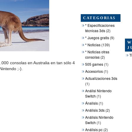
CATEGORIAS
* Especificaciones
técnicas 3ds
(2)
* Juegos gratis
(9)
W
* Noticias
(139)
J
* Noticias otras
T
consolas
(2)
.000 consolas en Australia en tan sólo 4
505 games
(1)
Nintendo ;-).
Accesorios
(1)
Actualizaciones 3ds
(1)
Análisi Nintendo
Switch
(1)
Ánalisis
(1)
Análisis 3ds
(2)
Análisis Nintendo
Switch
(1)
Análisis pc
(2)