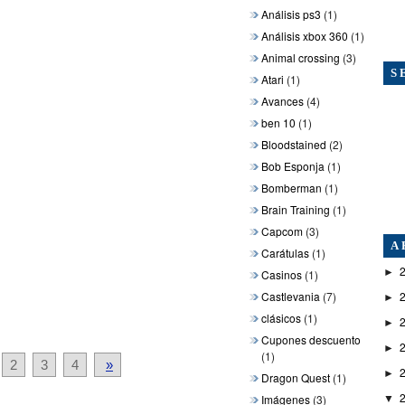
Análisis ps3
(1)
Análisis xbox 360
(1)
Animal crossing
(3)
S
Atari
(1)
Avances
(4)
ben 10
(1)
Bloodstained
(2)
Bob Esponja
(1)
Bomberman
(1)
Brain Training
(1)
Capcom
(3)
A
Carátulas
(1)
►
Casinos
(1)
Castlevania
(7)
►
clásicos
(1)
►
Cupones descuento
►
(1)
2
3
4
»
►
Dragon Quest
(1)
Imágenes
(3)
▼